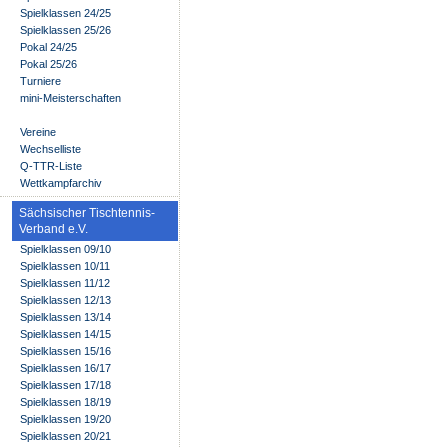
Spielklassen 24/25
Spielklassen 25/26
Pokal 24/25
Pokal 25/26
Turniere
mini-Meisterschaften
Vereine
Wechselliste
Q-TTR-Liste
Wettkampfarchiv
Sächsischer Tischtennis-
Verband e.V.
Spielklassen 09/10
Spielklassen 10/11
Spielklassen 11/12
Spielklassen 12/13
Spielklassen 13/14
Spielklassen 14/15
Spielklassen 15/16
Spielklassen 16/17
Spielklassen 17/18
Spielklassen 18/19
Spielklassen 19/20
Spielklassen 20/21