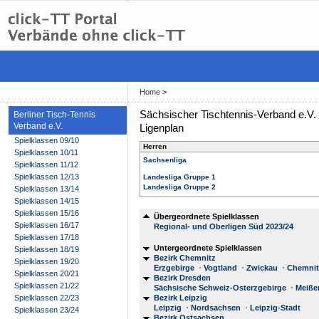
Home
>
Sächsischer Tischtennis-Verband e.V.
Berliner Tisch-Tennis
Verband e.V.
Ligenplan
Spielklassen 09/10
Herren
Spielklassen 10/11
Sachsenliga
Spielklassen 11/12
Spielklassen 12/13
Landesliga Gruppe 1
Landesliga Gruppe 2
Spielklassen 13/14
Spielklassen 14/15
Spielklassen 15/16
Übergeordnete Spielklassen
Spielklassen 16/17
Regional- und Oberligen Süd 2023/24
Spielklassen 17/18
Untergeordnete Spielklassen
Spielklassen 18/19
Bezirk Chemnitz
Spielklassen 19/20
Erzgebirge
Vogtland
Zwickau
Chemnit
Spielklassen 20/21
Bezirk Dresden
Spielklassen 21/22
Sächsische Schweiz-Osterzgebirge
Meiße
Spielklassen 22/23
Bezirk Leipzig
Leipzig
Nordsachsen
Leipzig-Stadt
Spielklassen 23/24
Bezirk Ostsachsen