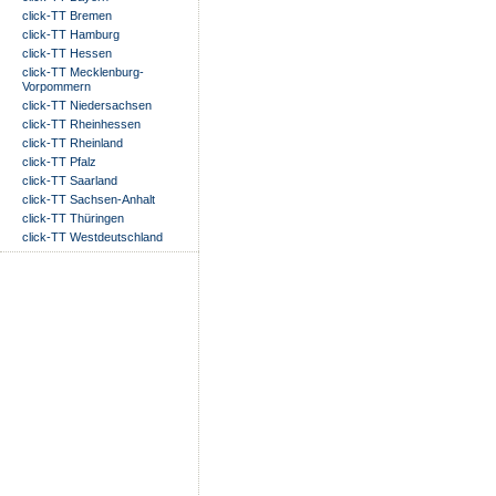
click-TT Bremen
click-TT Hamburg
click-TT Hessen
click-TT Mecklenburg-
Vorpommern
click-TT Niedersachsen
click-TT Rheinhessen
click-TT Rheinland
click-TT Pfalz
click-TT Saarland
click-TT Sachsen-Anhalt
click-TT Thüringen
click-TT Westdeutschland