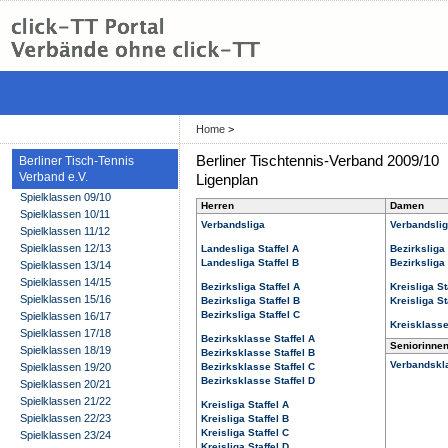
Home
>
Berliner Tischtennis-Verband 2009/10
Berliner Tisch-Tennis
Verband e.V.
Ligenplan
Spielklassen 09/10
Herren
Damen
Spielklassen 10/11
Verbandsliga
Verbandsli
Spielklassen 11/12
Spielklassen 12/13
Landesliga Staffel A
Bezirksliga 
Landesliga Staffel B
Bezirksliga 
Spielklassen 13/14
Spielklassen 14/15
Bezirksliga Staffel A
Kreisliga St
Spielklassen 15/16
Bezirksliga Staffel B
Kreisliga St
Bezirksliga Staffel C
Spielklassen 16/17
Kreisklass
Spielklassen 17/18
Bezirksklasse Staffel A
Seniorinne
Spielklassen 18/19
Bezirksklasse Staffel B
Verbandskl
Spielklassen 19/20
Bezirksklasse Staffel C
Bezirksklasse Staffel D
Spielklassen 20/21
Spielklassen 21/22
Kreisliga Staffel A
Spielklassen 22/23
Kreisliga Staffel B
Kreisliga Staffel C
Spielklassen 23/24
Kreisliga Staffel D