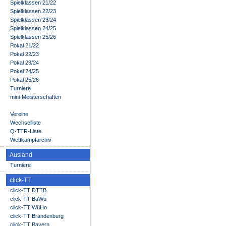
Spielklassen 21/22
Spielklassen 22/23
Spielklassen 23/24
Spielklassen 24/25
Spielklassen 25/26
Pokal 21/22
Pokal 22/23
Pokal 23/24
Pokal 24/25
Pokal 25/26
Turniere
mini-Meisterschaften
Vereine
Wechselliste
Q-TTR-Liste
Wettkampfarchiv
Ausland
Turniere
click-TT
click-TT DTTB
click-TT BaWü
click-TT WüHo
click-TT Brandenburg
click-TT Bayern