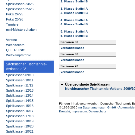
2. Klasse Staffel B
Spielklassen 24/25
3. Klasse Staffel A
Spielklassen 25/26
3. Klasse Staffel B
Pokal 24/25
Pokal 25/26
4. Klasse Staffel A
Turniere
4. Klasse Staffel B
mini-Meisterschaften
5. Klasse Staffel A
5. Klasse Staffel B
Vereine
Senioren 50
Wechselliste
Verbandsklasse
Q-TTR-Liste
Senioren 60
Wettkampfarchiv
Verbandsklasse
Sächsischer Tischtennis-
Senioren 70
Verband e.V.
Verbandsklasse
Spielklassen 09/10
Spielklassen 10/11
Übergeordnete Spielklassen
Spielklassen 11/12
Norddeutscher Tischtennis-Verband 2009/1
Spielklassen 12/13
Spielklassen 13/14
Spielklassen 14/15
Für den Inhalt verantwortlich: Deutscher Tischtennis-
Spielklassen 15/16
© 1999-2026
nu Datenautomaten GmbH - Automatisier
Spielklassen 16/17
Kontakt
,
Impressum
,
Datenschutz
Spielklassen 17/18
Spielklassen 18/19
Spielklassen 19/20
Spielklassen 20/21