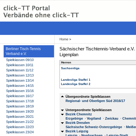
Home
>
Sächsischer Tischtennis-Verband e.V.
Berliner Tisch-Tennis
Verband e.V.
Ligenplan
Spielklassen 09/10
Herren
Spielklassen 10/11
Sachsenliga
Spielklassen 11/12
Spielklassen 12/13
Landesliga Staffel 1
Spielklassen 13/14
Landesliga Staffel 2
Spielklassen 14/15
Spielklassen 15/16
Spielklassen 16/17
Übergeordnete Spielklassen
Regional- und Oberligen Süd 2016/17
Spielklassen 17/18
Spielklassen 18/19
Untergeordnete Spielklassen
Spielklassen 19/20
Bezirk Chemnitz
Spielklassen 20/21
Erzgebirge
Vogtland
Zwickau
Chemnit
Spielklassen 21/22
Bezirk Dresden
Spielklassen 22/23
Sächsische Schweiz-Osterzgebirge
Meiße
Bezirk Leipzig
Spielklassen 23/24
Leipzig
Nordsachsen
Leipzig-Stadt