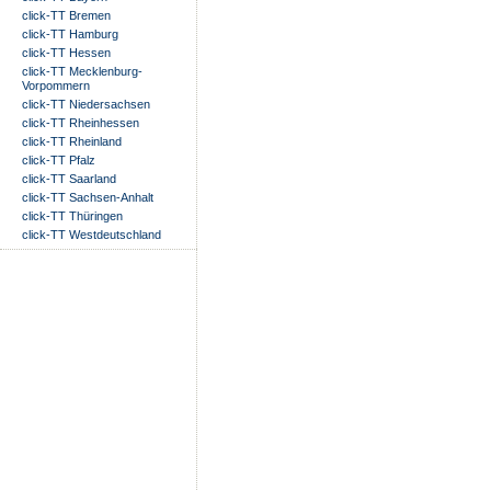
click-TT Bremen
click-TT Hamburg
click-TT Hessen
click-TT Mecklenburg-
Vorpommern
click-TT Niedersachsen
click-TT Rheinhessen
click-TT Rheinland
click-TT Pfalz
click-TT Saarland
click-TT Sachsen-Anhalt
click-TT Thüringen
click-TT Westdeutschland