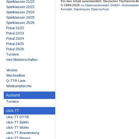
Für den Inhalt verantwortlich: Deutscher Tischtennis-
Spielklassen 21/22
© 1999-2026
nu Datenautomaten GmbH - Automatisier
Spielklassen 22/23
Kontakt
,
Impressum
,
Datenschutz
Spielklassen 23/24
Spielklassen 24/25
Spielklassen 25/26
Pokal 21/22
Pokal 22/23
Pokal 23/24
Pokal 24/25
Pokal 25/26
Turniere
mini-Meisterschaften
Vereine
Wechselliste
Q-TTR-Liste
Wettkampfarchiv
Ausland
Turniere
click-TT
click-TT DTTB
click-TT BaWü
click-TT WüHo
click-TT Brandenburg
click-TT Bayern