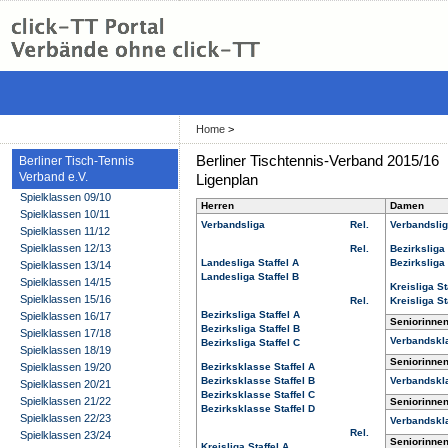
Home
>
Berliner Tischtennis-Verband 2015/16
Berliner Tisch-Tennis
Verband e.V.
Ligenplan
Spielklassen 09/10
Herren
Damen
Spielklassen 10/11
Verbandsliga
Rel.
Verbandsli
Spielklassen 11/12
Spielklassen 12/13
Rel.
Bezirksliga 
Landesliga Staffel A
Bezirksliga 
Spielklassen 13/14
Landesliga Staffel B
Spielklassen 14/15
Kreisliga St
Spielklassen 15/16
Rel.
Kreisliga St
Bezirksliga Staffel A
Spielklassen 16/17
Seniorinne
Bezirksliga Staffel B
Spielklassen 17/18
Verbandskl
Bezirksliga Staffel C
Spielklassen 18/19
Seniorinne
Spielklassen 19/20
Bezirksklasse Staffel A
Bezirksklasse Staffel B
Verbandskl
Spielklassen 20/21
Bezirksklasse Staffel C
Spielklassen 21/22
Seniorinne
Bezirksklasse Staffel D
Spielklassen 22/23
Verbandskl
Rel.
Spielklassen 23/24
Seniorinne
Kreisliga Staffel A