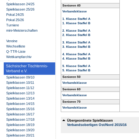
Spielklassen 24/25
Senioren 40
Spielklassen 25/26
Verbandsklasse
Pokal 24/25
1. Klasse Staffel A
Pokal 25/26
1. Klasse Staffel B
Turniere
mini-Meisterschaften
2. Klasse Staffel A
2. Klasse Staffel B
Vereine
3. Klasse Staffel A
Wechselliste
3. Klasse Staffel B
Q-TTR-Liste
4. Klasse Staffel A
Wettkampfarchiv
4. Klasse Staffel B
Sächsischer Tischtennis-
5. Klasse Staffel A
5. Klasse Staffel B
Verband e.V.
Senioren 50
Spielklassen 09/10
Spielklassen 10/11
Verbandsklasse
Spielklassen 11/12
Senioren 60
Spielklassen 12/13
Verbandsklasse
Spielklassen 13/14
Senioren 70
Spielklassen 14/15
Verbandsklasse
Spielklassen 15/16
Spielklassen 16/17
Spielklassen 17/18
Übergeordnete Spielklassen
Spielklassen 18/19
Verbandsoberligen Ost/Nord 2015/16
Spielklassen 19/20
Spielklassen 20/21