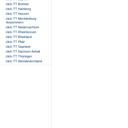
click-TT Bremen
click-TT Hamburg
click-TT Hessen
click-TT Mecklenburg-
Vorpommern
click-TT Niedersachsen
click-TT Rheinhessen
click-TT Rheinland
click-TT Pfalz
click-TT Saarland
click-TT Sachsen-Anhalt
click-TT Thüringen
click-TT Westdeutschland