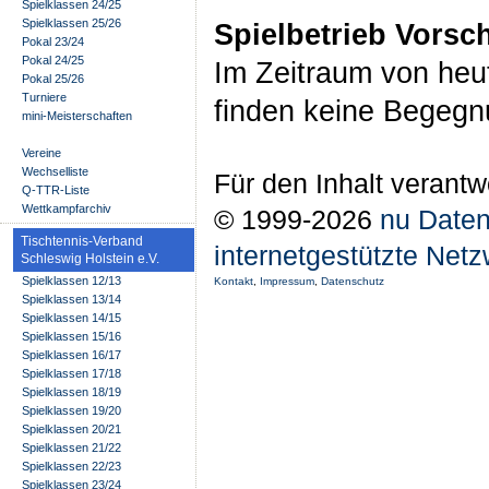
Spielklassen 24/25
Spielklassen 25/26
Spielbetrieb Vorsc
Pokal 23/24
Pokal 24/25
Im Zeitraum von he
Pokal 25/26
Turniere
finden keine Begegn
mini-Meisterschaften
Vereine
Wechselliste
Für den Inhalt verantw
Q-TTR-Liste
Wettkampfarchiv
© 1999-2026
nu Daten
Tischtennis-Verband
internetgestützte Net
Schleswig Holstein e.V.
Spielklassen 12/13
Kontakt
,
Impressum
,
Datenschutz
Spielklassen 13/14
Spielklassen 14/15
Spielklassen 15/16
Spielklassen 16/17
Spielklassen 17/18
Spielklassen 18/19
Spielklassen 19/20
Spielklassen 20/21
Spielklassen 21/22
Spielklassen 22/23
Spielklassen 23/24