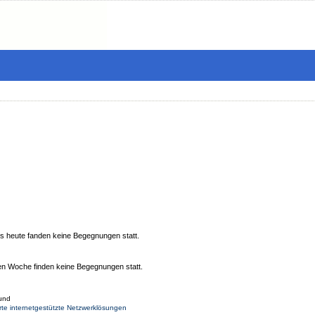
 heute fanden keine Begegnungen statt.
n Woche finden keine Begegnungen statt.
Bund
te internetgestützte Netzwerklösungen