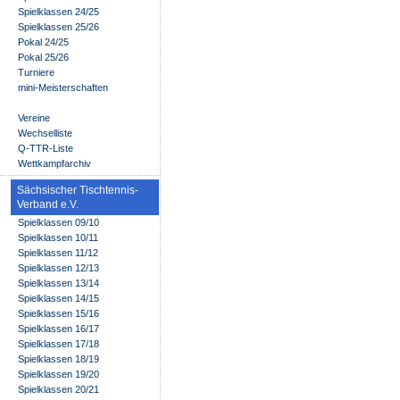
Spielklassen 24/25
Spielklassen 25/26
Pokal 24/25
Pokal 25/26
Turniere
mini-Meisterschaften
Vereine
Wechselliste
Q-TTR-Liste
Wettkampfarchiv
Sächsischer Tischtennis-
Verband e.V.
Spielklassen 09/10
Spielklassen 10/11
Spielklassen 11/12
Spielklassen 12/13
Spielklassen 13/14
Spielklassen 14/15
Spielklassen 15/16
Spielklassen 16/17
Spielklassen 17/18
Spielklassen 18/19
Spielklassen 19/20
Spielklassen 20/21