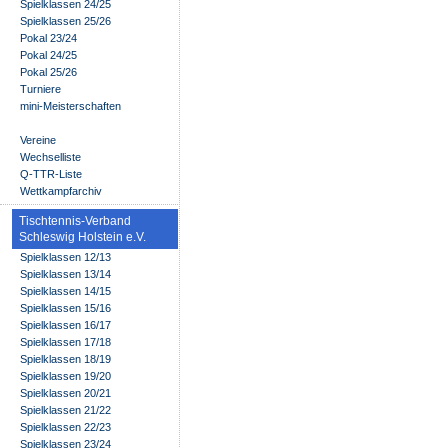
Spielklassen 24/25
Spielklassen 25/26
Pokal 23/24
Pokal 24/25
Pokal 25/26
Turniere
mini-Meisterschaften
Vereine
Wechselliste
Q-TTR-Liste
Wettkampfarchiv
Tischtennis-Verband
Schleswig Holstein e.V.
Spielklassen 12/13
Spielklassen 13/14
Spielklassen 14/15
Spielklassen 15/16
Spielklassen 16/17
Spielklassen 17/18
Spielklassen 18/19
Spielklassen 19/20
Spielklassen 20/21
Spielklassen 21/22
Spielklassen 22/23
Spielklassen 23/24