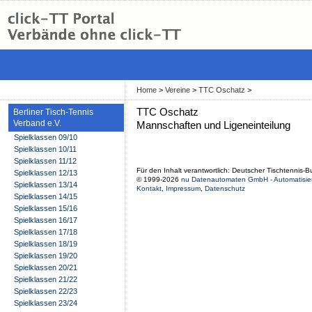
Home
>
Vereine
>
TTC Oschatz
>
TTC Oschatz
Berliner Tisch-Tennis
Verband e.V.
Mannschaften und Ligeneinteilung
Spielklassen 09/10
Spielklassen 10/11
Spielklassen 11/12
Für den Inhalt verantwortlich: Deutscher Tischtennis-
Spielklassen 12/13
© 1999-2026
nu Datenautomaten GmbH - Automatisier
Spielklassen 13/14
Kontakt
,
Impressum
,
Datenschutz
Spielklassen 14/15
Spielklassen 15/16
Spielklassen 16/17
Spielklassen 17/18
Spielklassen 18/19
Spielklassen 19/20
Spielklassen 20/21
Spielklassen 21/22
Spielklassen 22/23
Spielklassen 23/24