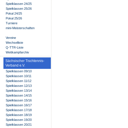
Spielklassen 24/25
Spielklassen 25/26
Pokal 24/25
Pokal 25/26
Turniere
mini-Meisterschaften
Vereine
Wechselliste
Q-TTR-Liste
Wettkampfarchiv
Sächsischer Tischtennis-
Verband e.V.
Spielklassen 09/10
Spielklassen 10/11
Spielklassen 11/12
Spielklassen 12/13
Spielklassen 13/14
Spielklassen 14/15
Spielklassen 15/16
Spielklassen 16/17
Spielklassen 17/18
Spielklassen 18/19
Spielklassen 19/20
Spielklassen 20/21