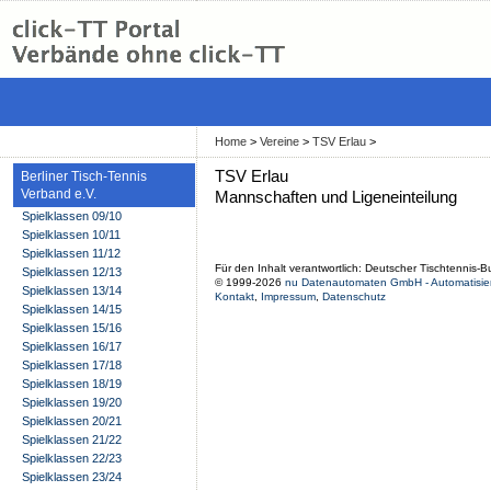
Home
>
Vereine
>
TSV Erlau
>
TSV Erlau
Berliner Tisch-Tennis
Verband e.V.
Mannschaften und Ligeneinteilung
Spielklassen 09/10
Spielklassen 10/11
Spielklassen 11/12
Für den Inhalt verantwortlich: Deutscher Tischtennis-
Spielklassen 12/13
© 1999-2026
nu Datenautomaten GmbH - Automatisier
Spielklassen 13/14
Kontakt
,
Impressum
,
Datenschutz
Spielklassen 14/15
Spielklassen 15/16
Spielklassen 16/17
Spielklassen 17/18
Spielklassen 18/19
Spielklassen 19/20
Spielklassen 20/21
Spielklassen 21/22
Spielklassen 22/23
Spielklassen 23/24