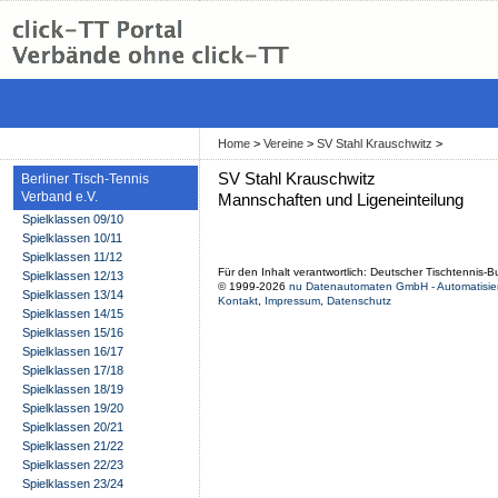
Home
>
Vereine
>
SV Stahl Krauschwitz
>
SV Stahl Krauschwitz
Berliner Tisch-Tennis
Verband e.V.
Mannschaften und Ligeneinteilung
Spielklassen 09/10
Spielklassen 10/11
Spielklassen 11/12
Für den Inhalt verantwortlich: Deutscher Tischtennis-
Spielklassen 12/13
© 1999-2026
nu Datenautomaten GmbH - Automatisier
Spielklassen 13/14
Kontakt
,
Impressum
,
Datenschutz
Spielklassen 14/15
Spielklassen 15/16
Spielklassen 16/17
Spielklassen 17/18
Spielklassen 18/19
Spielklassen 19/20
Spielklassen 20/21
Spielklassen 21/22
Spielklassen 22/23
Spielklassen 23/24