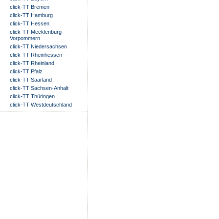
click-TT Bremen
click-TT Hamburg
click-TT Hessen
click-TT Mecklenburg-
Vorpommern
click-TT Niedersachsen
click-TT Rheinhessen
click-TT Rheinland
click-TT Pfalz
click-TT Saarland
click-TT Sachsen-Anhalt
click-TT Thüringen
click-TT Westdeutschland