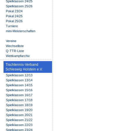
Spielklassen 24/25
Spielklassen 25/26
Pokal 23/24
Pokal 24/25
Pokal 25/26
Turniere
mini-Meisterschaften
Vereine
Wechselliste
Q-TTR-Liste
Wettkampfarchiv
Tischtennis-Verband
Schleswig Holstein e.V.
Spielklassen 12/13
Spielklassen 13/14
Spielklassen 14/15
Spielklassen 15/16
Spielklassen 16/17
Spielklassen 17/18
Spielklassen 18/19
Spielklassen 19/20
Spielklassen 20/21
Spielklassen 21/22
Spielklassen 22/23
Spielklassen 23/24